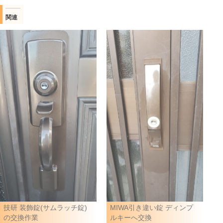
関連
技研 装飾錠(サムラッチ錠)
MIWA引き違い錠 ディンプ
の交換作業
ルキーへ交換