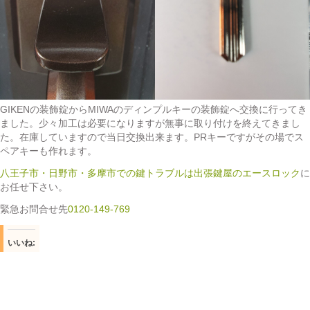
GIKENの装飾錠からMIWAのディンプルキーの装飾錠へ交換に行ってき
ました。少々加工は必要になりますが無事に取り付けを終えてきまし
た。在庫していますので当日交換出来ます。PRキーですがその場でス
ペアキーも作れます。
八王子市・日野市・多摩市での鍵トラブルは出張鍵屋のエースロック
に
お任せ下さい。
緊急お問合せ先
0120-149-769
いいね: