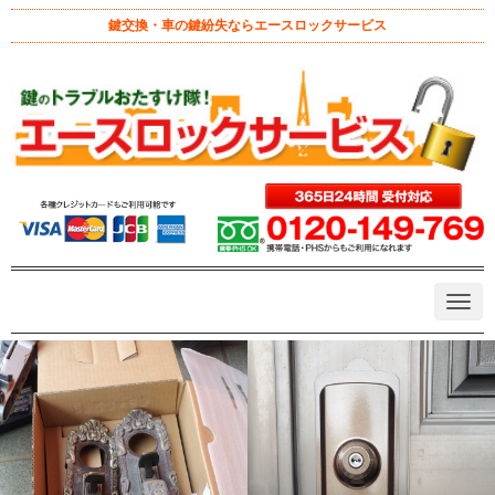
鍵交換・車の鍵紛失ならエースロックサービス
ホーム
>
鍵交換
>
ディンプルキー
>
GIKENの装飾錠からMIWAのデ
ィンプルキーの装飾錠へ
GIKENの装飾錠からMIWAのディン
プルキーの装飾錠へ
July 2, 2026 8:09 pm
|
カギ不具合
、
ディンプルキー
、
八王子市
、
多
摩市
、
日野市
、
錠ケース交換
、
鍵交換
、
鍵修理
|
admin
|
0
GIKEN
MIWA
PRキー
サムラッチ錠
スペアキー作れます
N
ディンプルキー
出張サービス専門カギ屋
装飾錠
近くのカギ屋
a
v
i
g
a
t
i
o
n