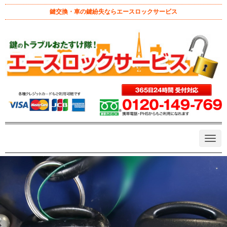
鍵交換・車の鍵紛失ならエースロックサービス
ホーム
>
カギ不具合
>
トヨタ キーシェル交換
トヨタ キーシェル交換
August 7, 2021 10:15 pm
|
カギ不具合
、
スペアキー作成
、
八王子
市 鍵屋
、
鍵作成
、
鍵修理
|
admin
|
0
キーカバー交換
キーシェル交換
キーレス
トヨタ
リモコンキー
N
a
v
i
g
a
t
i
o
n