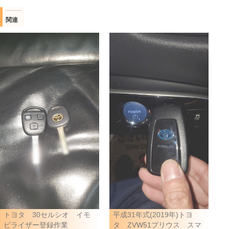
関連
トヨタ 30セルシオ イモ
平成31年式(2019年)トヨ
ビライザー登録作業
タ ZVW51プリウス スマ