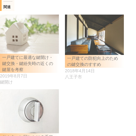
関連
一戸建てに最適な鍵開け・
一戸建ての防犯向上のため
鍵交換・鍵紛失時の近くの
の鍵交換のすすめ
鍵屋を考察
2018年4月14日
2019年8月7日
八王子市
鍵開け