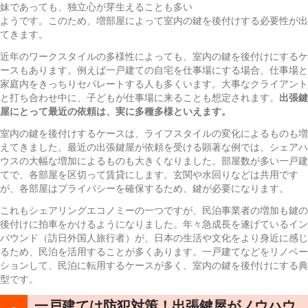
妹であっても、独立心が芽生えることも多い
ようです。このため、増部屋によって室内の鍵を後付けする必要性が出
てきます。
近年のワークスタイルの多様性によっても、室内の鍵を後付けにするケ
ースもあります。例えば一戸建ての自宅を仕事場にする場合、仕事場と
家庭内をきっちりセパレートする人も多くいます。大事なクライアント
と打ち合わせ中に、子どもが仕事場に来ることも想定されます。
出張鍵
屋にとって最近の依頼は、実に多種多様といえます。
室内の鍵を後付けするケースは、ライフスタイルの変化によるものも増
えてきました。最近の出張鍵屋が依頼を受ける顕著な例では、シェアハ
ウスの大幅な増加によるものも大きくなりました。部屋数が多い一戸建
てで、各部屋を区切って賃貸にします。玄関や水回りなどは共用です
が、各部屋はプライバシーを確保するため、鍵が必要になります。
これもシェアリングエコノミーの一つですが、民泊事業者の増加も鍵の
後付けに拍車をかけるようになりました。年々急成長を遂げているイン
バウンド（訪日外国人旅行者）が、日本の生活や文化をより身近に感じ
るため、民泊を活用することが多くあります。一戸建てなどをリノベー
ションして、民泊に転用するケースが多く、室内の鍵を後付けにする典
型です。
一戸建ては防犯対策！出張鍵屋がノウハウ