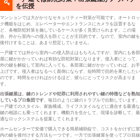
を伝授
マンションでは大がかりなセキュリティー対策が可能です。オートロッ
ク機能をはじめ、エレベーターやエントランスにカメラを設置するな
ど、各種防犯対策を施しているケースが多く見受けられます。この場
合、外から室内への侵入を防ぐことが主目的です。なので、室内の鍵を
後付けすることは、あまり想定していません。
一戸建てでは外から室内への侵入防止はもちろんですが、室内にも各部
屋に鍵がかかっていれば有効な防犯対策になります。侵入者にとって、
外の鍵を解錠して室内に入っても、各部屋に鍵がかかっていれば、お手
上げです。侵入者はなるべく面倒にならず、短時間で目的を果たしたい
のです。時間をかければかけるほど、彼らにとってリスクが高まりま
す。
出張鍵屋は、鍵のトレンドや犯罪に利用されやすい鍵の特徴などを熟知
しているプロ集団です
。毎日のように鍵のトラブルで出動しています。
一戸建てのスタイル、家族構成、ライフスタイルなどに適合する最適な
鍵の相談にも乗ってくれます。機動力を生かして、現場を診断して、最
適なロックシステムを提案してくれます。
ホームセンターで安価で購入できる簡易補助錠で、コストをかけずに室
内の鍵を後付けする方法も一つです。一方で出張鍵屋を使ってプロ目線