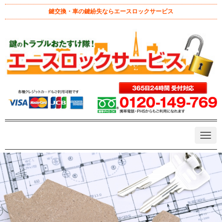
鍵交換・車の鍵紛失ならエースロックサービス
ホーム
>
八王子市 鍵屋
>
出張鍵屋を有効活用しよう 一戸建ての室
内の鍵を後付けする方法とは
出張鍵屋を有効活用しよう 一戸建
ての室内の鍵を後付けする方法と
は
September 9, 2019 5:23 pm
|
八王子市 鍵屋
、
補助錠取り付け
|
ad
min
|
0
一戸建て
室内ドア
鍵の取り付け
N
a
v
i
g
a
t
i
o
n