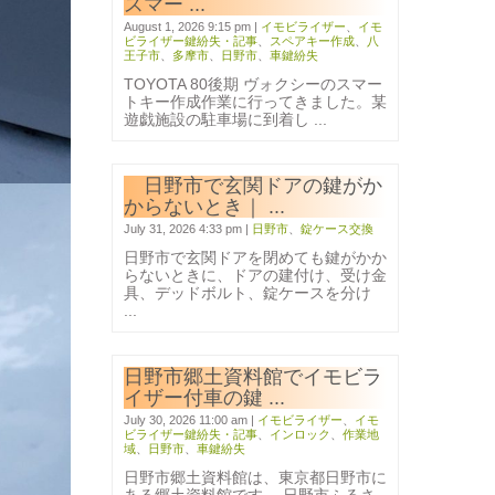
スマー ...
August 1, 2026 9:15 pm
|
イモビライザー
、
イモ
ビライザー鍵紛失・記事
、
スペアキー作成
、
八
王子市
、
多摩市
、
日野市
、
車鍵紛失
TOYOTA 80後期 ヴォクシーのスマー
トキー作成作業に行ってきました。某
遊戯施設の駐車場に到着し ...
日野市で玄関ドアの鍵がか
からないとき｜ ...
July 31, 2026 4:33 pm
|
日野市
、
錠ケース交換
日野市で玄関ドアを閉めても鍵がかか
らないときに、ドアの建付け、受け金
具、デッドボルト、錠ケースを分け
...
日野市郷土資料館でイモビラ
イザー付車の鍵 ...
July 30, 2026 11:00 am
|
イモビライザー
、
イモ
ビライザー鍵紛失・記事
、
インロック
、
作業地
域
、
日野市
、
車鍵紛失
日野市郷土資料館は、東京都日野市に