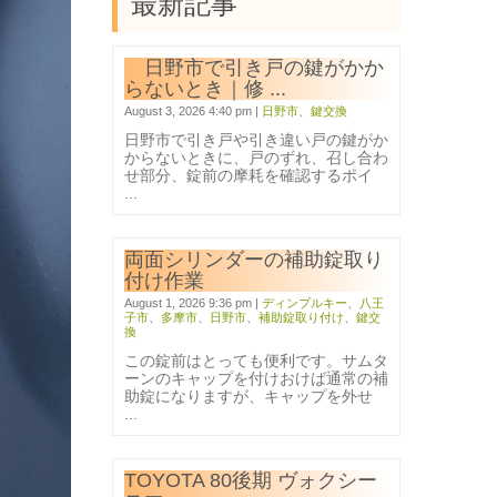
最新記事
日野市で引き戸の鍵がかか
らないとき｜修 ...
August 3, 2026 4:40 pm
|
日野市
、
鍵交換
日野市で引き戸や引き違い戸の鍵がか
からないときに、戸のずれ、召し合わ
せ部分、錠前の摩耗を確認するポイ
...
両面シリンダーの補助錠取り
付け作業
August 1, 2026 9:36 pm
|
ディンプルキー
、
八王
子市
、
多摩市
、
日野市
、
補助錠取り付け
、
鍵交
換
この錠前はとっても便利です。サムタ
ーンのキャップを付けおけば通常の補
助錠になりますが、キャップを外せ
...
TOYOTA 80後期 ヴォクシー