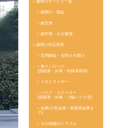
鍵開けサービス一覧
鍵開け・開錠
鍵交換
鍵作製・カギ修理
鍵開け対応箇所
玄関解錠・玄関カギ開け
車インロック
(国産車・外車・特殊車両等)
イモビライザー
バイク・スクーター
(国産車・外車・３輪バイク等)
金庫
(小型金庫～業務用金庫ま
で)
その他鍵のトラブル