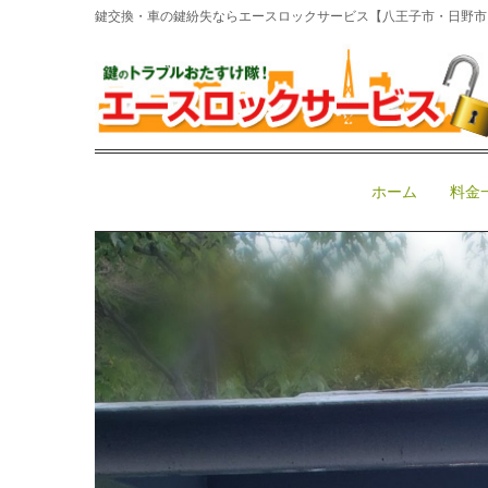
鍵交換・車の鍵紛失ならエースロックサービス【八王子市・日野市・多
ホーム
>
車鍵紛失
>
イモビライザー
>
日産HE12NOT
日産HE12NOTE令和2年式ス
October 22, 2021 5:17 pm
|
イモビライザー
、
イモビライ
ホーム
料金
HE12
スマートキー無くした
スマートキー登録
日産ノー