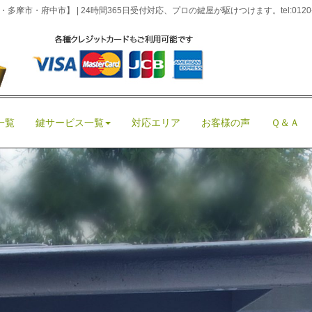
摩市・府中市】 | 24時間365日受付対応、プロの鍵屋が駆けつけます。
tel:012
E令和2年式スマートキー登録
マートキー登録
ザー鍵紛失・記事
、
多摩市
、
車鍵紛失
|
admin
|
0
一覧
鍵サービス一覧
対応エリア
お客様の声
Ｑ＆Ａ 
ト
近くのカギ屋