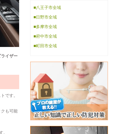
■八王子市全域
■日野市全域
■多摩市全域
■府中市全域
■町田市全域
ビライザー
ストです。
ックも可能
す。