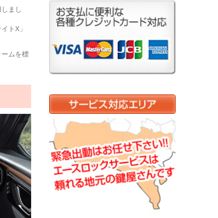
用しまし
イトX」
ラームを標