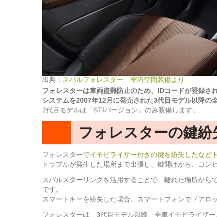
出典：
スバルフォレスター 室内空間装備より
フォレスターは車両盗難防止のため、IDコードが登録さ
システムを2007年12月に発売された3代目モデル以降
2代目モデルは「STIバージョン」のみ装備します。
フォレスターの鍵紛
フォレスターで
イモビライザー付きの鍵を紛失したなど
トラブルが発生した場所まで出張し、鍵開けから、コン
スバルスターリンクを活用することで、離れた場所から
です。
スマートキーを紛失した場合、スマートフォンでドアロ
フォレスターは、3代目モデル以降、全車イモビライザ