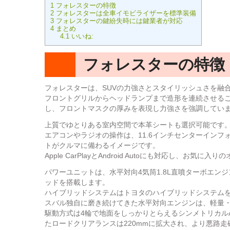
1
フォレスターの特徴
2
フォレスターは全車イモビライザーを標準装備
3
フォレスターの鍵紛失時には鍵業者が対応
4
まとめ
4.1
いいね:
フォレスターの特徴
フォレスターは、SUVの力強さとスタイリッシュさを融
フロントグリルからヘッドランプまで造形を連続させる
し、フロントマスクの厚みを表現し力強さを強調してい
上質でゆとりある室内空間で本革シートも選択可能です
エアコンやラジオの操作は、11.6インチセンターイン
トがクルマに備わるイメージです。
Apple CarPlayとAndroid Autoにも対応し、お
パワーユニットは、水平対向4気筒1.8L直噴ターボエンジン
ッドを搭載します。
ハイブリッドシステムはトヨタのハイブリッドシステム
スバル独自に磨き続けてきた水平対向エンジンは、軽量
駆動方式は4輪で地面をしっかりとらえるシンメトリカル
たロードクリアランスは220mmに拡大され、より悪路