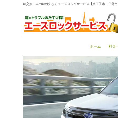
鍵交換・車の鍵紛失ならエースロックサービス【八王子市・日野市・多
ホーム
>
車鍵紛失
>
イモビライザー
>
スバルフォレスタ
スバルフォレスターのスマー
June 25, 2026 11:00 am
|
イモビライザー
、
イモビライ
ホーム
料金
イモビライザー
フォレスター
車の鍵紛失