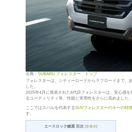
出典：
SUBARU フォレスター トップ
フォレスターは、シティーロードからラフロードまで、あら
した。
2025年4月に発表された6代目フォレスターは、安心
るユーティリティ等、性能と実用性をさらに高めました
ここではスバルを代表する
SUVフォレスターのキーの特
す。
エースロック鍵屋 目次
[
非表示
]