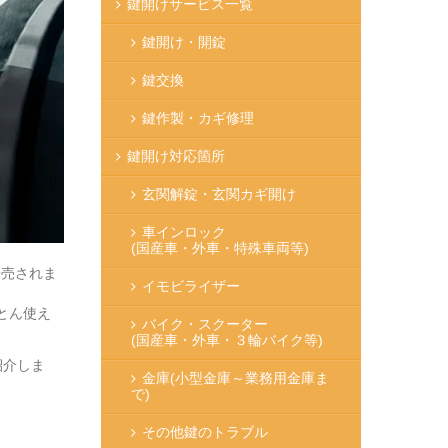
鍵開けサービス一覧
鍵開け・開錠
鍵交換
鍵作製・カギ修理
鍵開け対応箇所
玄関解錠・玄関カギ開け
車インロック
(国産車・外車・特殊車両等)
発売されま
イモビライザー
とん使え
バイク・スクーター
(国産車・外車・３輪バイク等)
紹介しま
金庫
(小型金庫～業務用金庫ま
で)
その他鍵のトラブル