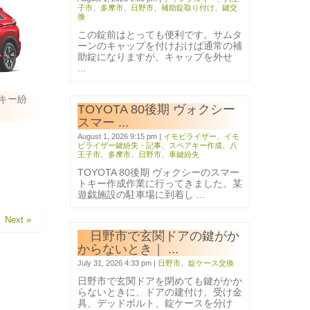
子市
、
多摩市
、
日野市
、
補助錠取り付け
、
鍵交
換
この錠前はとっても便利です。サムタ
ーンのキャップを付けおけば通常の補
助錠になりますが、キャップを外せ
...
キー紛
TOYOTA 80後期 ヴォクシー
スマー ...
August 1, 2026 9:15 pm
|
イモビライザー
、
イモ
ビライザー鍵紛失・記事
、
スペアキー作成
、
八
王子市
、
多摩市
、
日野市
、
車鍵紛失
TOYOTA 80後期 ヴォクシーのスマー
トキー作成作業に行ってきました。某
遊戯施設の駐車場に到着し ...
Next »
日野市で玄関ドアの鍵がか
からないとき｜ ...
July 31, 2026 4:33 pm
|
日野市
、
錠ケース交換
日野市で玄関ドアを閉めても鍵がかか
らないときに、ドアの建付け、受け金
具、デッドボルト、錠ケースを分け