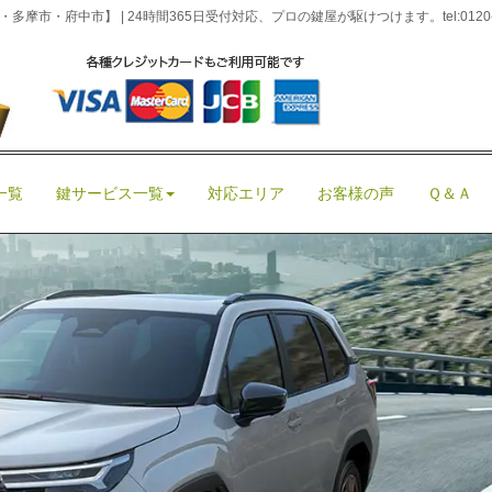
摩市・府中市】 | 24時間365日受付対応、プロの鍵屋が駆けつけます。
tel:012
ーのスマートキー紛失トラブル
トキー紛失トラブル
ザー鍵紛失・記事
、
インロック
、
車鍵紛失
|
admin
|
0
一覧
鍵サービス一覧
対応エリア
お客様の声
Ｑ＆Ａ 