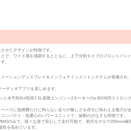
合させたデザインが特徴です。
ことで、ワイド感を強調するとともに、上下分割タイプのフロントバン
ます。
。
フォメーションディスプレイ＆インフォテインメントシステムが装備され
気に入りのオーディオアプリを楽しめます。
と水平対向4気筒2.5L直噴エンジン＋2モーターのe:BOXERストロン
をベースに低燃費だけに拘らない走りの愉しさを存分に味わえる魅力が
・コンパクト・低重心のパワーユニットで、振動の少なさも特徴です。
AWDのみで、様々な道で安心して走行可能で、初代モデルで200mm確
走破性を高めています。