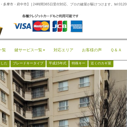
摩市・府中市】 | 24時間365日受付対応、プロの鍵屋が駆けつけます。
tel:012
ACY 平成15年式 BP5 ブレードキータイプ 紛失のためイモビキー作成と登
5年式 BP5 ブレードキータイプ 紛失のため
ザー鍵紛失・記事
、
スペアキー作成
、
八王子市
、
多摩市
、
日野市
、
未分
一覧
鍵サービス一覧
対応エリア
お客様の声
Ｑ＆Ａ 
くした
ブレードキータイプ
平成15年式
特殊キー
近くのカギ屋