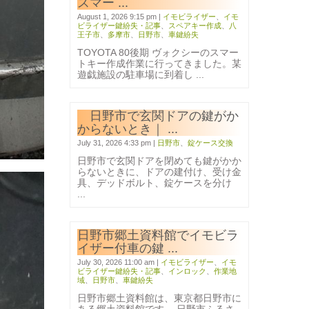
スマー ...
August 1, 2026 9:15 pm
|
イモビライザー
、
イモ
ビライザー鍵紛失・記事
、
スペアキー作成
、
八
王子市
、
多摩市
、
日野市
、
車鍵紛失
TOYOTA 80後期 ヴォクシーのスマー
トキー作成作業に行ってきました。某
遊戯施設の駐車場に到着し ...
日野市で玄関ドアの鍵がか
からないとき｜ ...
July 31, 2026 4:33 pm
|
日野市
、
錠ケース交換
日野市で玄関ドアを閉めても鍵がかか
らないときに、ドアの建付け、受け金
具、デッドボルト、錠ケースを分け
...
日野市郷土資料館でイモビラ
イザー付車の鍵 ...
July 30, 2026 11:00 am
|
イモビライザー
、
イモ
ビライザー鍵紛失・記事
、
インロック
、
作業地
域
、
日野市
、
車鍵紛失
日野市郷土資料館は、東京都日野市に