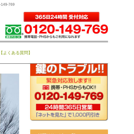
0-149-769
録作業
サイト内検索
イモビ
類
、
車鍵
【よくある質問】