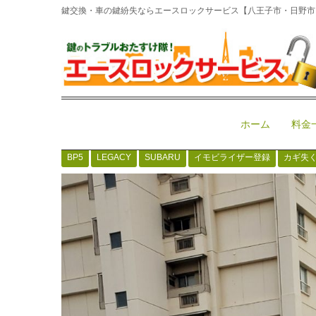
鍵交換・車の鍵紛失ならエースロックサービス【八王子市・日野市・多
ホーム
>
車鍵紛失
>
イモビライザー
>
SUBARU LEG
SUBARU LEGACY 平成1
キー作成と登録作業
February 9, 2026 8:43 am
|
イモビライザー
、
イモビライ
ホーム
料金
紛失
|
admin
|
0
BP5
LEGACY
SUBARU
イモビライザー登録
カギ失