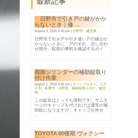
最新記事
日野市で引き戸の鍵がかか
らないとき｜修 ...
August 3, 2026 4:40 pm
|
日野市
、
鍵交換
日野市で引き戸や引き違い戸の鍵がか
からないときに、戸のずれ、召し合わ
せ部分、錠前の摩耗を確認するポイ
...
両面シリンダーの補助錠取り
付け作業
August 1, 2026 9:36 pm
|
ディンプルキー
、
八王
子市
、
多摩市
、
日野市
、
補助錠取り付け
、
鍵交
換
この錠前はとっても便利です。サムタ
ーンのキャップを付けおけば通常の補
助錠になりますが、キャップを外せ
...
TOYOTA 80後期 ヴォクシー