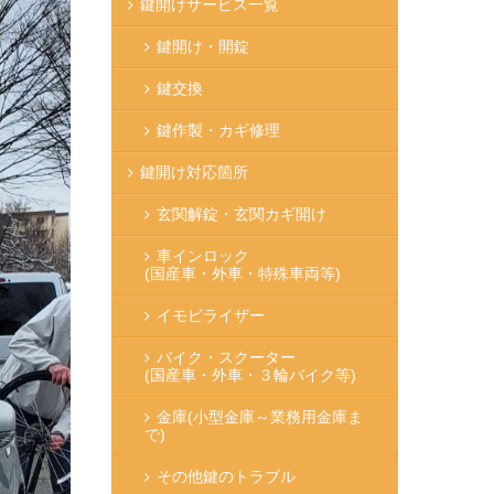
鍵開けサービス一覧
鍵開け・開錠
鍵交換
鍵作製・カギ修理
鍵開け対応箇所
玄関解錠・玄関カギ開け
車インロック
(国産車・外車・特殊車両等)
イモビライザー
バイク・スクーター
(国産車・外車・３輪バイク等)
金庫
(小型金庫～業務用金庫ま
で)
その他鍵のトラブル