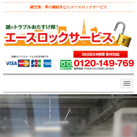
鍵交換・車の鍵紛失ならエースロックサービス
ホーム
>
車鍵紛失
>
イモビライザー
>
TOYOTA 平成27年式アク
ア スマートキー作成
TOYOTA 平成27年式アクア スマ
ートキー作成
October 22, 2023 9:51 pm
|
イモビライザー
、
イモビライザー鍵紛
失・記事
、
八王子市 鍵屋
、
車鍵紛失
、
鍵作成
|
admin
|
0
TOYOTAアクア
イモビライザー登録
スマートキー作成
N
スマートキー失くした
近くのカギ屋
a
v
i
g
a
t
i
o
n