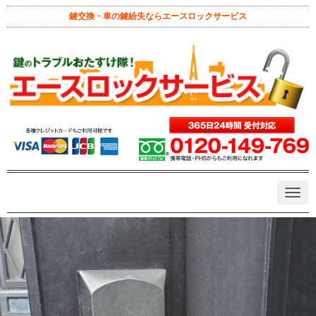
鍵交換・車の鍵紛失ならエースロックサービス
ホーム
>
作業地域
>
日野市
>
GOAL CT 錠ケース交換
GOAL CT 錠ケース交換
November 17, 2024 1:41 pm
|
カギ不具合
、
日野市
、
錠ケース交
換
、
鍵修理
|
admin
|
0
CT錠ケース
GOAL
ラッチ不具合
レバー錠
近くのカギ屋
錠ケース不具合
N
a
v
i
g
a
t
i
o
n