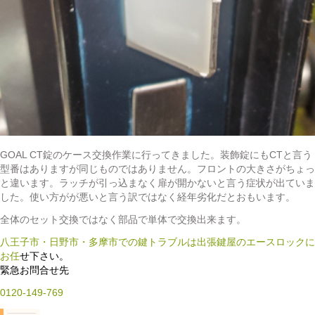
GOAL CT錠のケース交換作業に行ってきました。装飾錠にもCTと言う
型番はありますが同じものではありません。フロントの大きさがちょっ
と違います。ラッチが引っ込まなく扉が開かないと言う症状が出ていま
した。使い方がが悪いと言う訳ではなく経年劣化だとおもいます。
全体のセット交換ではなく部品で単体で交換出来ます。
八王子市・日野市・多摩市での鍵トラブルは出張鍵屋のエースロックに
お任
せ下さい。
緊急お問合せ先
0120-149-769